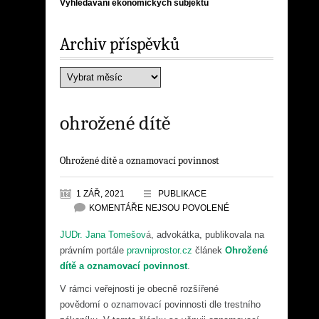
Vyhledávání ekonomických subjektů
Archiv příspěvků
ohrožené dítě
Ohrožené dítě a oznamovací povinnost
1 ZÁŘ, 2021
PUBLIKACE
KOMENTÁŘE NEJSOU POVOLENÉ
JUDr. Jana Tomešov
á
, advokátka, publikovala na
právním portále
pravniprostor.cz
článek
Ohrožené
dítě a oznamovací povinnost
.
V rámci veřejnosti je obecně rozšířené
povědomí o oznamovací povinnosti dle trestního